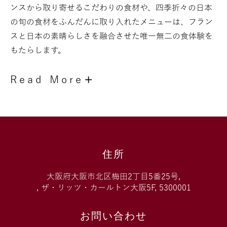
ンスから取り寄せるこだわりの食材や、四季折々の日本
の旬の食材をふんだんに取り入れたメニューは、フラン
スと日本の素晴らしさを融合させた唯一無二の食体験を
もたらします。
ミ
Read More
シ
ュ
ラ
ン
ガ
イ
住所
ド
京
大阪府大阪市北区梅田2丁目5番25号,
都・
, ザ・リッツ・カールトン大阪5F, 5300001
大
阪
お問い合わせ
2026」